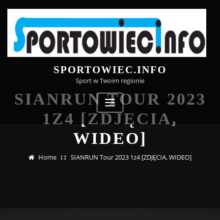
Skip
to
content
SPORTOWIEC.INFO
Sport w Twoim regionie
SIANRUN TOUR 2023
1Z4 [ZDJĘCIA,
WIDEO]
Home
SIANRUN Tour 2023 1z4 [ZDJĘCIA, WIDEO]