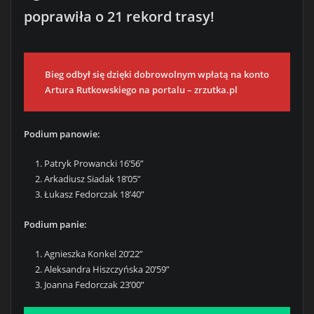
poprawiła o 21 rekord trasy!
Bieg odbył się dzięki dobrowolnym wpłatą na konto
Artura Rutkowskiego na portalu – zrzutka.pl
Podium panowie:
Patryk Prowancki 16’56”
Arkadiusz Siadak 18’05”
Łukasz Fedorczak 18’40”
Podium panie:
Agnieszka Konkel 20’22”
Aleksandra Hiszczyńska 20’59”
Joanna Fedorczak 23’00”