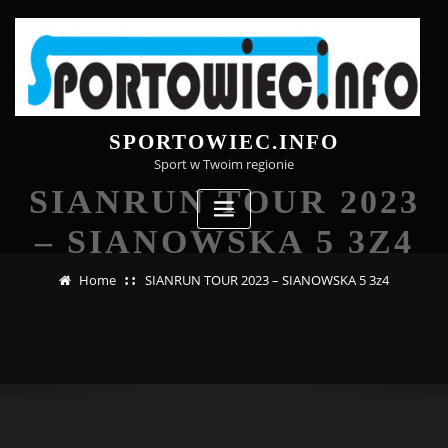
Skip
to
content
SPORTOWIEC.INFO
Sport w Twoim regionie
SIANRUN TOUR 2023
– SIANOWSKA 5 3Z4
Home
SIANRUN TOUR 2023 – SIANOWSKA 5 3z4