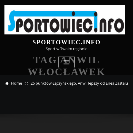
Skip
to
content
SPORTOWIEC.INFO
Sport w Twoim regionie
TAG ANWIL
WŁOCŁAWEK
Home
26 punktów Łączyńskiego, Anwil lepszy od Enea Zastalu