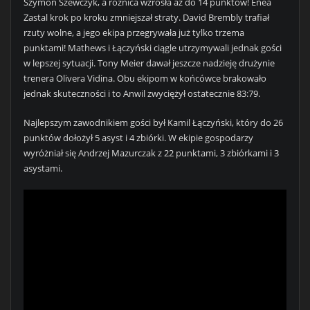
Szymon Szewczyk, a różnica wzrosła aż do 14 punktów! Enea
Zastal krok po kroku zmniejszał straty. David Brembly trafiał
rzuty wolne, a jego ekipa przegrywała już tylko trzema
punktami! Mathews i Łączyński ciągle utrzymywali jednak gości
w lepszej sytuacji. Tony Meier dawał jeszcze nadzieję drużynie
trenera Olivera Vidina. Obu ekipom w końcówce brakowało
jednak skuteczności i to Anwil zwyciężył ostatecznie 83:79.
Najlepszym zawodnikiem gości był Kamil Łączyński, który do 26
punktów dołożył 5 asyst i 4 zbiórki. W ekipie gospodarzy
wyróżniał się Andrzej Mazurczak z 22 punktami, 3 zbiórkami i 3
asystami.