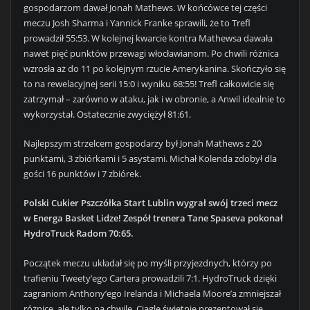
gospodarzom dawał Jonah Mathews. W końcówce tej części
meczu Josh Sharma i Yannick Franke sprawili, że to Trefl
prowadził 55:53. W kolejnej kwarcie kontra Mathewsa dawała
nawet pięć punktów przewagi włocławianom. Po chwili różnica
wzrosła aż do 11 po kolejnym rzucie Amerykanina. Skończyło się
to na rewelacyjnej serii 15:0 i wyniku 68:55! Trefl całkowicie się
zatrzymał – zarówno w ataku, jak i w obronie, a Anwil idealnie to
wykorzystał. Ostatecznie zwyciężył 81:61.
Najlepszym strzelcem gospodarzy był Jonah Mathews z 20
punktami, 3 zbiórkami i 5 asystami. Michał Kolenda zdobył dla
gości 16 punktów i 7 zbiórek.
Polski Cukier Pszczółka Start Lublin wygrał swój trzeci mecz
w Energa Basket Lidze! Zespół trenera Tane Spaseva pokonał
HydroTruck Radom 70:65.
Początek meczu układał się po myśli przyjezdnych, którzy po
trafieniu Tweety’ego Cartera prowadzili 7:1. HydroTruck dzięki
zagraniom Anthony’ego Irelanda i Michaela Moore’a zmniejszał
różnicę, ale tylko na chwilę. Ciągle świetnie prezentował się