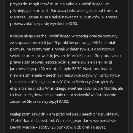
przyjezdni mogli liczyć m. in. na Mikołaja Witlińskiego. Po
późniejszych kontrach Bartosza Jankowskiego zespół trenera
Mantasa Cesnauskisa uciekał nawet na 10 punktów. Pierwsza
połowa zakończyła się wynikiem 40:50.
Kolejne akcje Beecha i Witlińskiego w trzeciej kwarcie sprawiły,
że słupszczanie mieli już 15 punktów przewagi. MKS nie miał
pomysłu na zatrzymanie rywali w defensywie, a dodatkowo
świetnie prezentował się jeszcze Marek Klassen. Gospodarze co
prawda zanotowali jeszcze później serię 9:0, ale dzięki akcji
Jankowskiego po 30 minutach było 58:70. Następna kwarta
niewiele zmieniała – Beech był niezwykle aktywny i utrzymywał
bezpieczną różnicę na korzyść Grupa Sierleccy Czarnych. W
ekipie trenera Jacka Winnickiego świetnie radził sobie Marble, ale
to było zdecydowanie za mało na przeciwników. Ostatecznie
zespół ze Słupska zwyciężył 97:82.
Najlepszym zawodnikiem gości był Beau Beech z 19 punktami,
13 zbiórkami i 4 asystami. W ekipie gospodarzy wyróżniał się
Devyn Marble – zdobył 25 punktów, 8 zbiórek i 6 asyst.