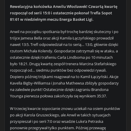
Rewelacyjna końcówka Anwilu Włocławek! Czwartą kwartę
rozpoczął od serii 15:0 i ostatecznie pokonał Trefla Sopot
81:61 w niedzielnym meczu Energa Basket Ligi.
Anwil na początku spotkania był trochę bardziej skuteczny i po
trójce Jamesa Bella oraz akcji Kamila Łączyńskiego prowadził
nawet 13:5. Trefl odpowiedział na to serią… 13:0, głównie dzięki
rzutom Michała Kolendy. Gospodarze zatrzymali się w ataku, a
ostatecznie dzięki trafieniu Carla Lindboma po 10 minutach
było 18:21. Drugą kwartę zespół trenera Marcina Stefańskiego
rozpoczął od… siedmiu punktów bez odpowiedzi rywali.
Dopiero później trójkami reagował na to Kamil Łączyński. Akcje
Kavella Bigby-Williamsa i Jonaha Mathewsa zbliżyły gospodarzy
na zaledwie punkt! Ostatecznie dzięki zagraniu Brandona
Younga pierwsza połowa zakończyła się wynikiem 35:37.
W trzeciej kwarcie sopocianie znowu uciekali na osiem punktów
po akcji Karola Gruszeckiego, ale Anwil w takich sytuacjach
przyspieszał i po serii 7:0 oraz wsadzie Luke’a Petraska
ponownie przegrywał tylko punktem. Później przewagę