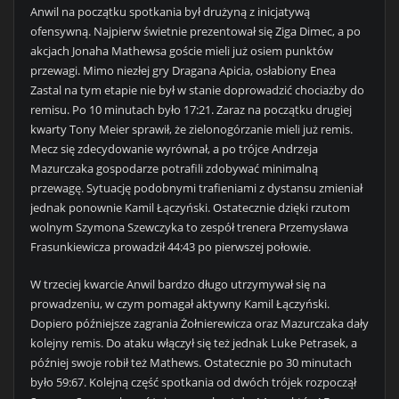
Anwil na początku spotkania był drużyną z inicjatywą
ofensywną. Najpierw świetnie prezentował się Ziga Dimec, a po
akcjach Jonaha Mathewsa goście mieli już osiem punktów
przewagi. Mimo niezłej gry Dragana Apicia, osłabiony Enea
Zastal na tym etapie nie był w stanie doprowadzić chociażby do
remisu. Po 10 minutach było 17:21. Zaraz na początku drugiej
kwarty Tony Meier sprawił, że zielonogórzanie mieli już remis.
Mecz się zdecydowanie wyrównał, a po trójce Andrzeja
Mazurczaka gospodarze potrafili zdobywać minimalną
przewagę. Sytuację podobnymi trafieniami z dystansu zmieniał
jednak ponownie Kamil Łączyński. Ostatecznie dzięki rzutom
wolnym Szymona Szewczyka to zespół trenera Przemysława
Frasunkiewicza prowadził 44:43 po pierwszej połowie.
W trzeciej kwarcie Anwil bardzo długo utrzymywał się na
prowadzeniu, w czym pomagał aktywny Kamil Łączyński.
Dopiero późniejsze zagrania Żołnierewicza oraz Mazurczaka dały
kolejny remis. Do ataku włączył się też jednak Luke Petrasek, a
później swoje robił też Mathews. Ostatecznie po 30 minutach
było 59:67. Kolejną część spotkania od dwóch trójek rozpoczął