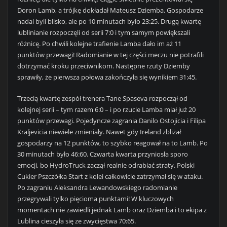
Doron Lamb, a trójkę dokładał Mateusz Dziemba. Gospodarze
nadal byli blisko, ale po 10 minutach było 23:25. Drugą kwartę
lublinianie rozpoczęli od serii 7:0 i tym samym powiększali
różnicę. Po chwili kolejne trafienie Lamba dało im aż 11
punktów przewagi! Radomianie w tej części meczu nie potrafili
dotrzymać kroku przeciwnikom. Następne rzuty Dziemby
sprawiły, że pierwsza połowa zakończyła się wynikiem 31:45.
Trzecią kwartę zespół trenera Tane Spaseva rozpoczął od
kolejnej serii – tym razem 6:0 – i po rzucie Lamba miał już 20
punktów przewagi. Pojedyncze zagrania Danilo Ostojicia i Filipa
Kraljevicia niewiele zmieniały. Nawet gdy Ireland zbliżał
gospodarzy na 12 punktów, to szybko reagował na to Lamb. Po
30 minutach było 46:60. Czwarta kwarta przyniosła sporo
emocji, bo HydroTruck zaczął realnie odrabiać straty. Polski
Cukier Pszczółka Start z kolei całkowicie zatrzymał się w ataku.
Po zagraniu Aleksandra Lewandowskiego radomianie
przegrywali tylko pięcioma punktami! W kluczowych
momentach nie zawiedli jednak Lamb oraz Dziemba i to ekipa z
Lublina cieszyła się ze zwycięstwa 70:65.