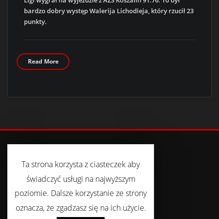
Ligi wygrał na wyjeździe z AZS Koszalin 91:76. To był
bardzo dobry występ Walerija Lichodieja, który rzucił 23
punkty.
Read More
Ta strona korzysta z ciasteczek aby
FACEBOOK
świadczyć usługi na najwyższym
poziomie. Dalsze korzystanie ze strony
oznacza, że zgadzasz się na ich użycie.