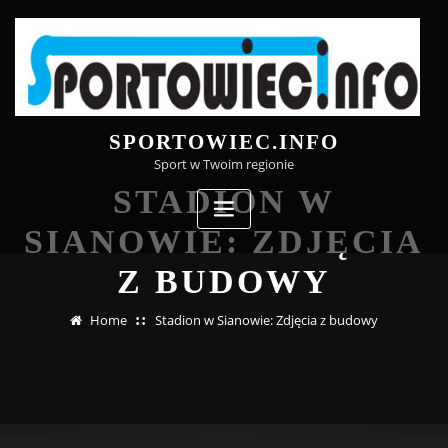
Skip
to
content
SPORTOWIEC.INFO
Sport w Twoim regionie
STADION W
SIANOWIE: ZDJĘCIA
Z BUDOWY
Home
Stadion w Sianowie: Zdjęcia z budowy