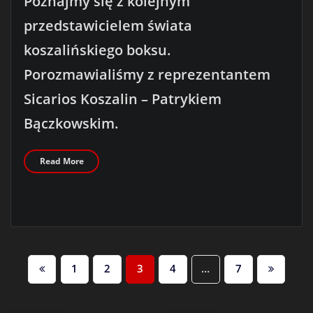
Poznajmy się z kolejnym
przedstawicielem świata
koszalińskiego boksu.
Porozmawialiśmy z reprezentantem
Sicarios Koszalin – Patrykiem
Bączkowskim.
Read More
NAWIGACJA
1
2
3
4
…
7
PO