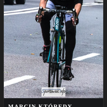
MARCIN KTÓRĘDY….