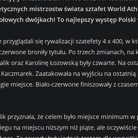
ycznych mistrzostw świata sztafet World Athle
zołowych dwójkach! To najlepszy występ Polski 
przyglądali się rywalizacji szatefety 4 x 400, w 
czerwone broniły tytułu. Po trzech zmianach, na 
lik oraz Karolinę Łozowską były czwarte. Na ost
 Kaczmarek. Zaatakowała na wyjściu na ostatnią p
gie miejsce. Biało-czerwone finiszowały z czasem
ik przyznała, że celem było miejsce minimum w p
egu na miejscu niższym niż piąte, ale oczywiście