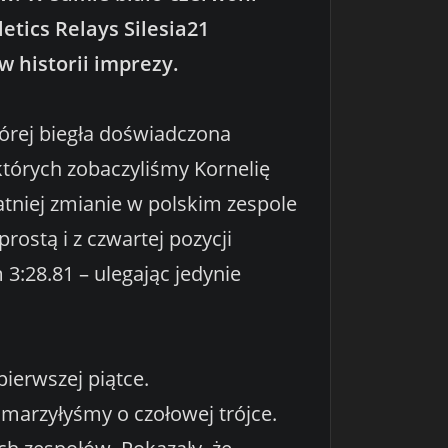
tics Relays Silesia21
w historii imprezy.
której biegła doświadczona
których zobaczyliśmy Kornelię
atniej zmianie w polskim zespole
rostą i z czwartej pozycji
 3:28.81 – ulegając jedynie
ierwszej piątce.
 marzyłyśmy o czołowej trójce.