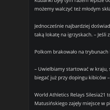
Kubanki były tym razem lepsze od
możemy walczyć też młodym skład
Jednocześnie najbardziej doświa
taką lokatę na igrzyskach. – Jeśl
Polkom brakowało na trybunach 
– Uwielbiamy startować w kraju,
biegać już przy dopingu kibiców – 
World Athletics Relays Silesia21 t
Matusińskiego zajęły miejsce w pi