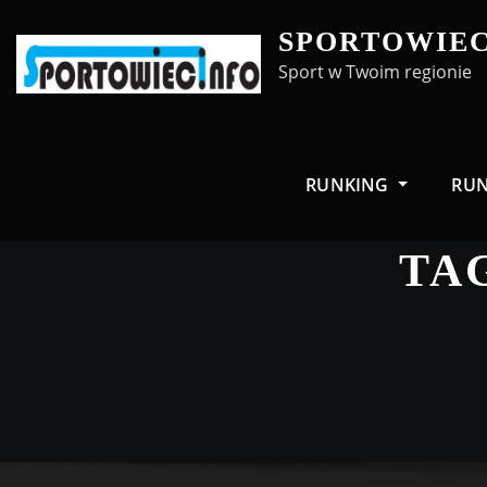
Skip
SPORTOWIEC
to
Sport w Twoim regionie
content
RUNKING
RU
TA