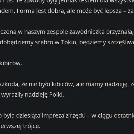
 nas. Te zawody były jednak testem dla wszystki
em. Forma jest dobra, ale może być lepsza – za
dczona w naszym zespole zawodniczka przyznała,
i zdobędziemy srebro w Tokio, będziemy szczęśliw
kibiców.
 szkoda, że nie było kibiców, ale mamy nadzieję
wyraziły nadzieję Polki.
o była dziesiąta impreza z rzędu – w ciągu ostatnic
erwszej trójce.