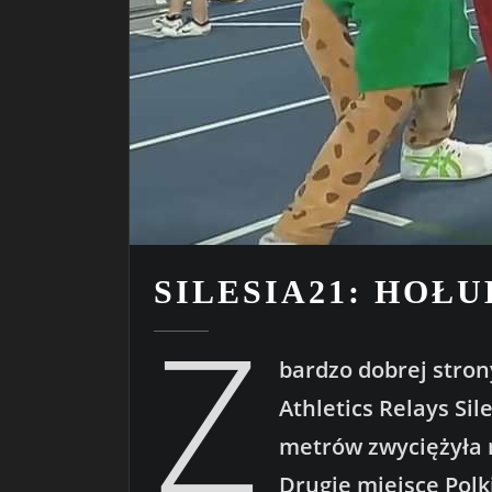
SILESIA21: HOŁ
Z
bardzo dobrej stro
Athletics Relays Sil
metrów zwyciężyła n
Drugie miejsce Polk