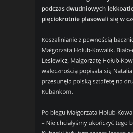
podczas dwudniowych lekkoatlet
pięciokrotnie plasowali się w c
Koszalinianie z pewnością bacznie 
Małgorzata Hołub-Kowalik. Biało-
Lesiewicz, Małgorzatę Hołub-Kowa
walecznością popisała się Natalia
przesunęła polską sztafetę na dru
Kubankom.
Po biegu Małgorzata Hołub-Kowal
– Nie chciałyśmy ukończyć tego bi