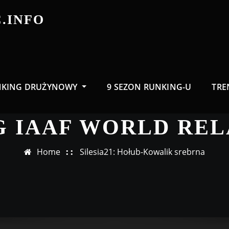
.INFO
NKING DRUŻYNOWY
9 SEZON RUNKING-U
TRE
G IAAF WORLD REL
Home
Silesia21: Hołub-Kowalik srebrna