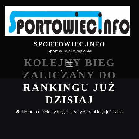
Skip
to
content
SPORTOWIEC.INFO
Sport w Twoim regionie
KOLEJNY BIEG
ZALICZANY DO
RANKINGU JUŻ
DZISIAJ
Home
Kolejny bieg zaliczany do rankingu już dzisiaj