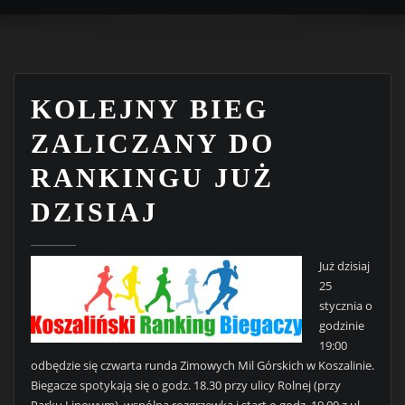
KOLEJNY BIEG
ZALICZANY DO
RANKINGU JUŻ
DZISIAJ
Już dzisiaj
25
stycznia o
godzinie
19:00
odbędzie się czwarta runda Zimowych Mil Górskich w Koszalinie.
Biegacze spotykają się o godz. 18.30 przy ulicy Rolnej (przy
Parku Linowym), wspólna rozgrzewka i start o godz. 19.00 z ul.