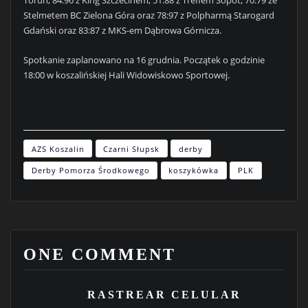
Toruń, 84:96 z King Szczecinem, 51:88 z Treflem Sopot, 70:79 ze
Stelmetem BC Zielona Góra oraz 78:97 z Polpharmą Starogard
Gdański oraz 83:87 z MKS-em Dąbrowa Górnicza.
Spotkanie zaplanowano na 16 grudnia. Początek o godzinie
18:00 w koszalińskiej Hali Widowiskowo Sportowej.
AZS Koszalin
Czarni Słupsk
derby
Derby Pomorza Środkowego
koszykówka
PLK
ONE COMMENT
RASTREAR CELULAR