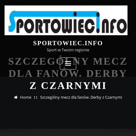
Skip
to
content
SPORTOWIEC.INFO
Sport w Twoim regionie
SZCZEGÓLNY MECZ
DLA FANÓW. DERBY
Z CZARNYMI
Home
Szczególny mecz dla fanów. Derby z Czarnymi