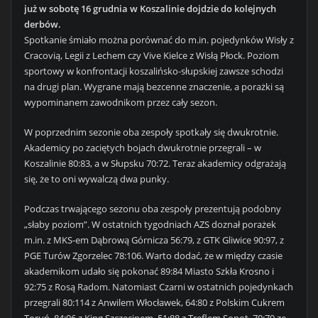
już w sobotę 16 grudnia w Koszalinie dojdzie do kolejnych
derbów.
Spotkanie śmiało można porównać do m.in. pojedynków Wisły z
Cracovią, Legii z Lechem czy Vive Kielce z Wisłą Płock. Poziom
sportowy w konfrontacji koszalińsko-słupskiej zawsze schodzi
na drugi plan. Wygrane mają bezcenne znaczenie, a porażki są
wypominanem zawodnikom przez cały sezon.
W poprzednim sezonie oba zespoły spotkały się dwukrotnie.
Akademicy po zaciętych bojach dwukrotnie przegrali – w
Koszalinie 80:83, a w Słupsku 70:72. Teraz akademicy odgrażają
się, że to oni wywalczą dwa punky.
Podczas trwającego sezonu oba zespoły prezentują podobny
„słaby poziom”. W ostatnich tygodniach AZS doznał porażek
m.in. z MKS-em Dąbrową Górnicza 56:79, z GTK Gliwice 90:97, z
PGE Turów Zgorzelec 78:106. Warto dodać, że w między czasie
akademikom udało się pokonać 89:84 Miasto Szkła Krosno i
92:75 z Rosą Radom. Natomiast Czarni w ostatnich pojedynkach
przegrali 80:114 z Anwilem Włocławek, 64:80 z Polskim Cukrem