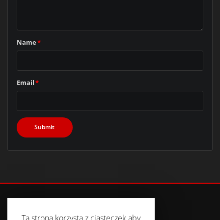
Name
*
Email
*
Ta strona korzysta z ciasteczek aby