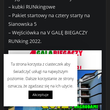
– kubki RUNkingowe
– Pakiet startowy na cztery starty na
Sianowska 5
– Wejściówka na V GALĘ BIEGACZY
RUNking 2022.
Ta strona korzysta z ciasteczek aby
świadczyć usługi na najwyższym
poziomie. Dalsze korzystanie ze strony
oznacza, że zgadzasz się na ich użycie.
Akceptuje