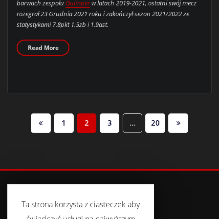
barwach zespołu
Quimper
w latach 2019-2021, ostatni swój mecz
rozegrał 23 Grudnia 2021 roku i zakończył sezon 2021/2022 ze
statystykami 7.8pkt 1.5zb i 1.9ast.
Read More
NAWIGACJA
1
2
3
…
20
PO
WPISACH
Ta strona korzysta z ciasteczek aby
FACEBOOK
świadczyć usługi na najwyższym