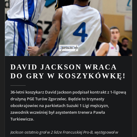
DAVID JACKSON WRACA
DO GRY W KOSZYKÓWKĘ!
36-letni koszykarz David Jackson podpisał kontrakt z 1-ligową
drużyną PGE Turów Zgorzelec. Będzie to trzynasty
obcokrajowiec na parkietach Suzuki 1 Ligi mężczyzn,
zawodnik wcześniej był asystentem trenera Pawła
Turkiewicza.
Jackson ostatnio grał w 2 lidze Francuskiej Pro-B, występował w