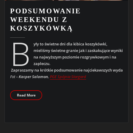
PODSUMOWANIE
WEEKENDU Z
KOSZYKÓWKĄ
B
yły to świetne dni dla kibica koszykówki,
mieliśmy świetne granie jak i zaskakujące wyniki
na najwyższym poziomie rozgrywkowym i na
zapleczu.
Zapraszamy na krótkie podsumowanie najciekawszych wydarzeń!
Fot –
Kacper Salamon
,
PGE Spójnia Stargard
Read More