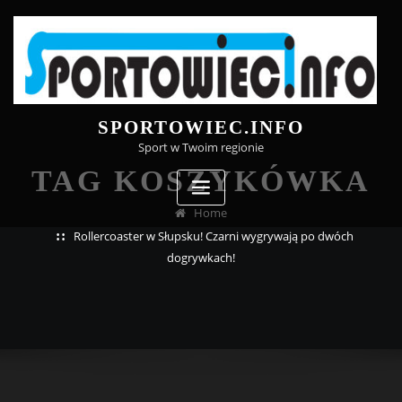
Skip
to
content
SPORTOWIEC.INFO
Sport w Twoim regionie
TAG KOSZYKÓWKA
Home
Rollercoaster w Słupsku! Czarni wygrywają po dwóch
dogrywkach!